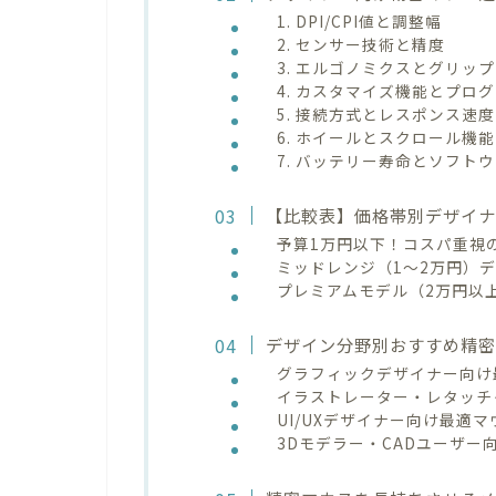
1. DPI/CPI値と調整幅
2. センサー技術と精度
3. エルゴノミクスとグリッ
4. カスタマイズ機能とプロ
5. 接続方式とレスポンス速度
6. ホイールとスクロール機能
7. バッテリー寿命とソフト
【比較表】価格帯別デザイナ
予算1万円以下！コスパ重視
ミッドレンジ（1〜2万円）
プレミアムモデル（2万円以
デザイン分野別おすすめ精
グラフィックデザイナー向け
イラストレーター・レタッチ
UI/UXデザイナー向け最適マ
3Dモデラー・CADユーザー