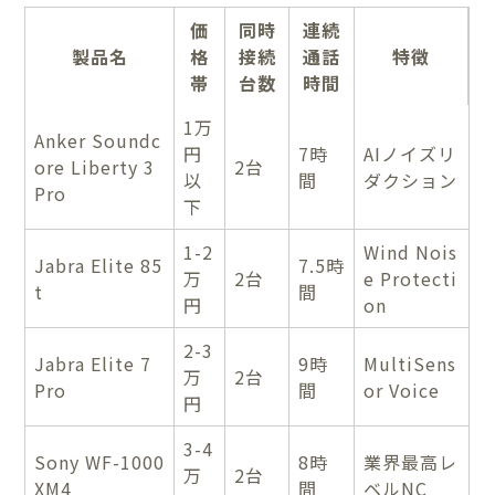
価
同時
連続
製品名
格
接続
通話
特徴
帯
台数
時間
1万
Anker Soundc
円
7時
AIノイズリ
ore Liberty 3
2台
以
間
ダクション
Pro
下
1-2
Wind Nois
Jabra Elite 85
7.5時
万
2台
e Protecti
t
間
円
on
2-3
Jabra Elite 7
9時
MultiSens
万
2台
Pro
間
or Voice
円
3-4
Sony WF-1000
8時
業界最高レ
万
2台
XM4
間
ベルNC