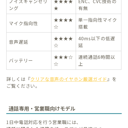
ノイズキャンセリ
★★★★
ENC、CVC技術の
ング
★
有無
★★★★
単一指向性マイク
マイク指向性
☆
搭載
★★★★
40ms以下の低遅
音声遅延
☆
延
★★★☆
連続通話6時間以
バッテリー
☆
上
詳しくは『
クリアな音声のイヤホン厳選ガイド
』を
ご覧ください。
通話専用・営業職向けモデル
1日中電話対応を行う営業職には、