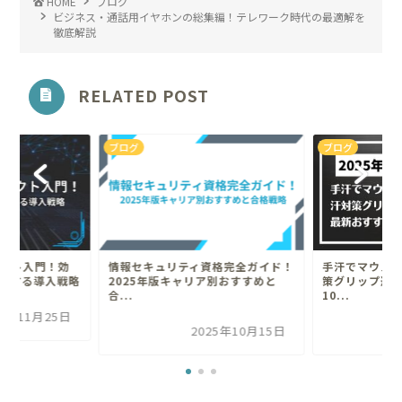
HOME
ブログ
ビジネス・通話用イヤホンの総集編！テレワーク時代の最適解を
徹底解説
RELATED POST
ブログ
ブログ
ェクト入門！効
情報セキュリティ資格完全ガイド！
手汗でマウス
功する導入戦略
2025年版キャリア別おすすめと
策グリップ選
合...
10...
25年11月25日
2025年10月15日