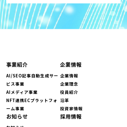
事業紹介
企業情報
AI/SEO記事自動生成サー
企業情報
ビス事業
企業理念
AIメディア事業
役員紹介
NFT連携ECプラットフォ
沿革
ーム事業
投資家情報
お知らせ
採用情報