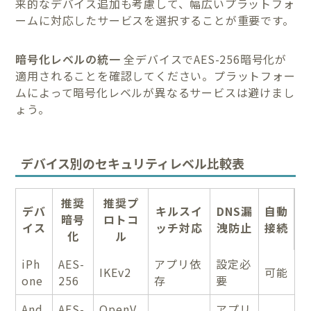
来的なデバイス追加も考慮して、幅広いプラットフォ
ームに対応したサービスを選択することが重要です。
暗号化レベルの統一
全デバイスでAES-256暗号化が
適用されることを確認してください。プラットフォー
ムによって暗号化レベルが異なるサービスは避けまし
ょう。
デバイス別のセキュリティレベル比較表
推奨
推奨プ
デバ
キルスイ
DNS漏
自動
暗号
ロトコ
イス
ッチ対応
洩防止
接続
化
ル
iPh
AES-
アプリ依
設定必
IKEv2
可能
one
256
存
要
And
AES-
OpenV
アプリ