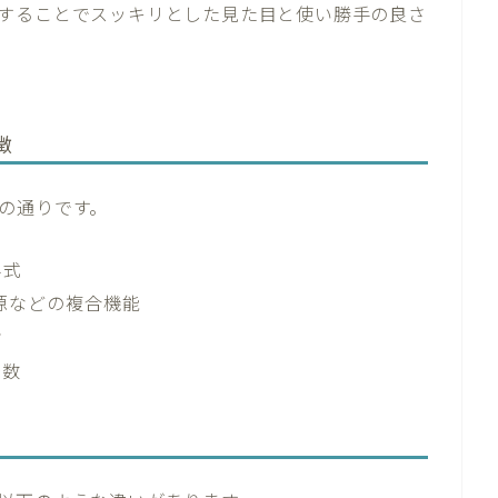
することでスッキリとした見た目と使い勝手の良さ
徴
の通りです。
み式
電源などの複合機能
ン
多数