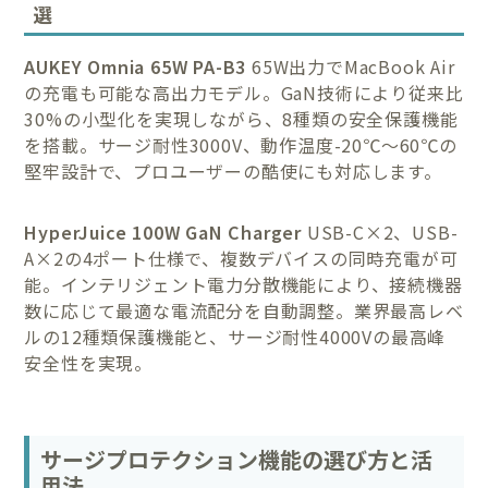
選
AUKEY Omnia 65W PA-B3
65W出力でMacBook Air
の充電も可能な高出力モデル。GaN技術により従来比
30%の小型化を実現しながら、8種類の安全保護機能
を搭載。サージ耐性3000V、動作温度-20℃〜60℃の
堅牢設計で、プロユーザーの酷使にも対応します。
HyperJuice 100W GaN Charger
USB-C×2、USB-
A×2の4ポート仕様で、複数デバイスの同時充電が可
能。インテリジェント電力分散機能により、接続機器
数に応じて最適な電流配分を自動調整。業界最高レベ
ルの12種類保護機能と、サージ耐性4000Vの最高峰
安全性を実現。
サージプロテクション機能の選び方と活
用法