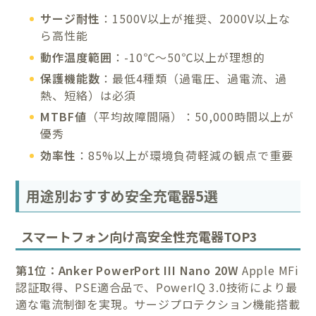
サージ耐性
：1500V以上が推奨、2000V以上な
ら高性能
動作温度範囲
：-10℃〜50℃以上が理想的
保護機能数
：最低4種類（過電圧、過電流、過
熱、短絡）は必須
MTBF値
（平均故障間隔）：50,000時間以上が
優秀
効率性
：85%以上が環境負荷軽減の観点で重要
用途別おすすめ安全充電器5選
スマートフォン向け高安全性充電器TOP3
第1位：Anker PowerPort III Nano 20W
Apple MFi
認証取得、PSE適合品で、PowerIQ 3.0技術により最
適な電流制御を実現。サージプロテクション機能搭載