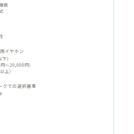
種類
式
性
ク用イヤホン
以下）
円〜20,000円）
円以上）
ワークでの選択基準
ト
方