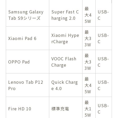
最
Samsung Galaxy
Super Fast C
USB-
大4
Tab S9シリーズ
harging 2.0
C
5W
最
Xiaomi Hype
USB-
Xiaomi Pad 6
大3
rCharge
C
3W
最
VOOC Flash
USB-
OPPO Pad
大3
Charge
C
3W
最
Lenovo Tab P12
Quick Charg
USB-
大4
Pro
e 4.0
C
5W
最
USB-
Fire HD 10
標準充電
大1
C
5W