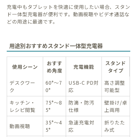
充電中もタブレットを快適に使用したい場合、スタン
ド一体型充電器が便利です。動画視聴やビデオ通話な
どの用途に最適です。
用途別おすすめスタンド一体型充電器
おすす
スタンド
使用シーン
充電機能
め角度
タイプ
デスクワー
60°〜7
USB-C PD対
高さ調整
ク
0°
応
可能型
キッチン・
75°〜8
防滴・防汚
壁掛け/卓
レシピ閲覧
5°
仕様
上両用
35°〜4
急速充電対
折りたた
動画視聴
5°
応
み式