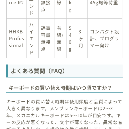
rce R2
無接
線
k
45g均等荷重
ン
点
g
ド
ハ
静電
有
5
HHKB
イ
3
コンパクト設
容量
線/
4
Profes
エ
ヶ
計、プログラ
無接
無
0
sional
ン
月
マー向け
点
線
g
ド
よくある質問（FAQ）
キーボードの買い替え時期はいつ頃ですか？
キーボードの買い替え時期は使用頻度と品質によって
大きく異なります。メンブレンキーボードは2〜3
年、メカニカルキーボードは5〜10年が目安です。キ
ーの反応が悪くなった、文字が薄くなった、異常な音
がするようになった場合は交換を検討しましょう。ま