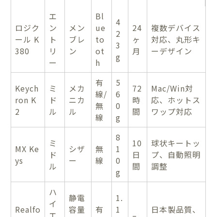
エ
Bl
4
ロジク
ン
メン
ue
24
複数デバイス
2
ール K
ト
ブレ
to
ヶ
対応、丸形キ
3
380
リ
ン
ot
月
ーデザイン
g
ー
h
有
5
Keych
ミ
メカ
72
Mac/Win対
線/
6
ron K
ド
ニカ
時
応、ホットス
無
0
2
ル
ル
間
ワップ対応
線
g
8
ミ
10
球状キートッ
MX Ke
シザ
無
1
ド
日
プ、自動照明
ys
ー
線
0
ル
間
調整
g
ハ
静電
1.
イ
Realfo
容量
有
1
日本製品質、
エ
–