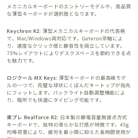
メカニカルキーボードのエントリーモデルや、高品質
な薄型キーボードが選択肢となります。
Keychron K2
: 薄型メカニカルキーボードの代表格
で、Mac/Windows両対応です。Gateron茶軸によ
り、適度なクリック感と静音性を両立しています。
75%レイアウトによりデスクスペースを節約できる点
も魅力です。
ロジクール MX Keys
: 薄型キーボードの最高峰モデ
ルの一つで、完璧な球状にくぼんだキートップが指先
にフィットします。バックライト自動調整機能によ
り、暗所でも快適にタイピング可能です。
東プレ Realforce R2
: 日本製の静電容量無接点方式
キーボードで、独特の滑らかな打感が特徴です。45g
均等荷重により、疲労を最小限に抑えた長時間使用が