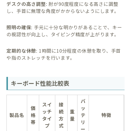
デスクの高さ調整
: 肘が90度程度になる高さに調整
し、手首に無理な角度がかからないようにします。
照明の確保
: 手元に十分な明かりがあることで、キー
の視認性が向上し、タイピング精度が上がります。
定期的な休憩
: 1時間に10分程度の休憩を取り、手首
や指のストレッチを行います。
キーボード性能比較表
バ
スイ
接
価
ッ
ッチ
続
重
製品名
格
テ
特徴
タイ
方
量
帯
リ
プ
式
ー