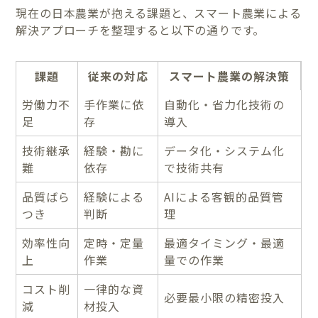
現在の日本農業が抱える課題と、スマート農業による
解決アプローチを整理すると以下の通りです。
課題
従来の対応
スマート農業の解決策
労働力不
手作業に依
自動化・省力化技術の
足
存
導入
技術継承
経験・勘に
データ化・システム化
難
依存
で技術共有
品質ばら
経験による
AIによる客観的品質管
つき
判断
理
効率性向
定時・定量
最適タイミング・最適
上
作業
量での作業
コスト削
一律的な資
必要最小限の精密投入
減
材投入