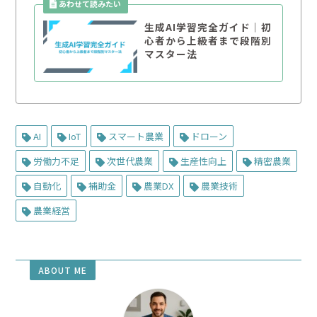
生成AI学習完全ガイド｜初
心者から上級者まで段階別
マスター法
AI
IoT
スマート農業
ドローン
労働力不足
次世代農業
生産性向上
精密農業
自動化
補助金
農業DX
農業技術
農業経営
ABOUT ME