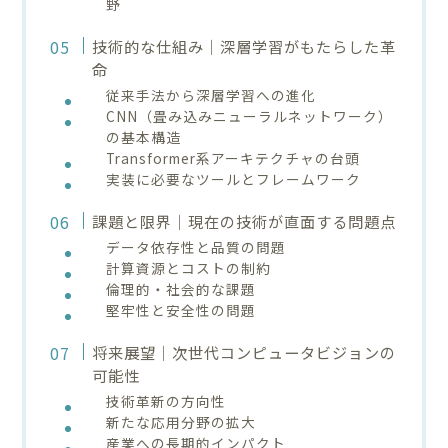
野
技術的な仕組み｜深層学習がもたらした革
命
従来手法から深層学習への進化
CNN（畳み込みニューラルネットワーク）
の基本構造
Transformer系アーキテクチャの台頭
実装に必要なツールとフレームワーク
課題と限界｜現在の技術が直面する問題点
データ依存性と品質の問題
計算資源とコストの制約
倫理的・社会的な課題
堅牢性と安全性の問題
将来展望｜次世代コンピュータビジョンの
可能性
技術革新の方向性
新たな応用分野の拡大
産業への長期的インパクト