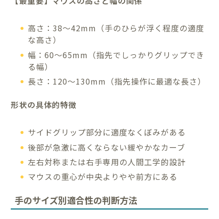
【最重要】マウスの高さと幅の関係
高さ：38～42mm（手のひらが浮く程度の適度
な高さ）
幅：60～65mm（指先でしっかりグリップでき
る幅）
長さ：120～130mm（指先操作に最適な長さ）
形状の具体的特徴
サイドグリップ部分に適度なくぼみがある
後部が急激に高くならない緩やかなカーブ
左右対称または右手専用の人間工学的設計
マウスの重心が中央よりやや前方にある
手のサイズ別適合性の判断方法