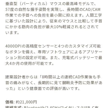
垂直型（バーティカル）マウスの最高峰モデルで、
57度の自然な握手姿勢を実現し、長時間のCAD/CAM
作業での手首への負担を最小限に抑えます。人間工学
に基づいた設計により、従来のマウスと比較して手首
にかかる筋肉の負担が最大10%軽減されるとされて
います。
4000DPIの高精度センサーと4つのカスタマイズ可能
なボタンを備え、専用ソフトウェアによるアプリケー
ション別の設定が可能。また、充電式バッテリーで最
大4か月の使用が可能です。
建築設計者からは「8時間以上の連続CAD作業後も手
首の痛みがなく、長期的に見て腱鞘炎予防に効果があ
った」という健康面での評価が高いです。
価格
: 約21,000円
接続方式
: Bluetooth/2.4GHzワイヤレス/USB-C有