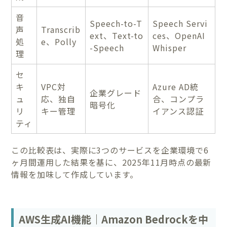
音
Speech-to-T
Speech Servi
声
Transcrib
ext、Text-to
ces、OpenAI
処
e、Polly
-Speech
Whisper
理
セ
キ
VPC対
Azure AD統
企業グレード
ュ
応、独自
合、コンプラ
暗号化
リ
キー管理
イアンス認証
ティ
この比較表は、実際に3つのサービスを企業環境で6
ヶ月間運用した結果を基に、2025年11月時点の最新
情報を加味して作成しています。
AWS生成AI機能｜Amazon Bedrockを中