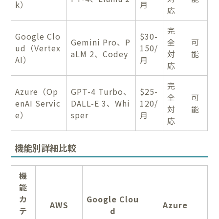
k）
月
応
完
Google Clo
$30-
Gemini Pro、P
全
可
ud（Vertex
150/
aLM 2、Codey
対
能
AI）
月
応
完
Azure（Op
GPT-4 Turbo、
$25-
全
可
enAI Servic
DALL-E 3、Whi
120/
対
能
e）
sper
月
応
機能別詳細比較
機
能
カ
Google Clou
AWS
Azure
テ
d