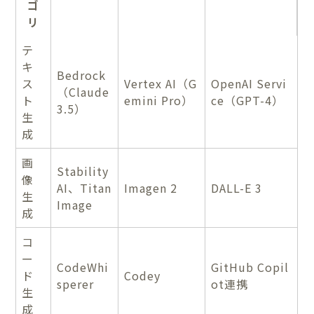
ゴ
リ
テ
キ
Bedrock
ス
Vertex AI（G
OpenAI Servi
（Claude
ト
emini Pro）
ce（GPT-4）
3.5）
生
成
画
Stability
像
AI、Titan
Imagen 2
DALL-E 3
生
Image
成
コ
ー
CodeWhi
GitHub Copil
ド
Codey
sperer
ot連携
生
成