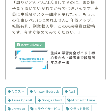
「周りがどんどんAI活用してるのに、まだ様
子見？置いていかれてからでは遅いんです。実
際に生成AIマスター講座を受けたら、もう元
の仕事レベルには戻れません。年収アップ、
転職有利、副業収入増。この未来投資は破格
です。今すぐ始めてみてください。」
生成AI学習完全ガイド｜初
心者から上級者まで段階別
マスター法
AIコスト
Amazon Bedrock
AWS
Azure OpenAI
Google Cloud
Microsoft Azure
Vertex AI
クラウドサービス
クラウド比較