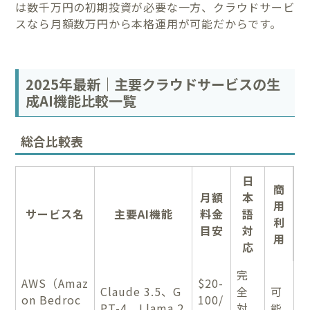
は数千万円の初期投資が必要な一方、クラウドサービ
スなら月額数万円から本格運用が可能だからです。
2025年最新｜主要クラウドサービスの生
成AI機能比較一覧
総合比較表
日
商
月額
本
用
サービス名
主要AI機能
料金
語
利
目安
対
用
応
完
AWS（Amaz
$20-
Claude 3.5、G
全
可
on Bedroc
100/
PT-4、Llama 2
対
能