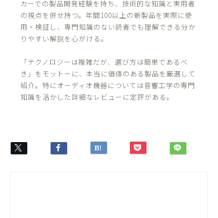
カーでの製品開発経験を持ち、技術的な知識と実用者
の視点を併せ持つ。年間100以上の新製品を実際に使
用・検証し、専門知識のない読者でも理解できる分か
りやすい解説を心がける。
「テクノロジーは複雑だが、選び方は簡単であるべ
き」をモットーに、本当に価値のある製品を厳選して
紹介。特にオーディオ機器については音響工学の専門
知識を活かした詳細なレビューに定評がある。