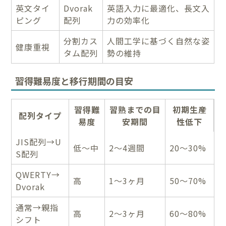
英文タイ
Dvorak
英語入力に最適化、長文入
ピング
配列
力の効率化
分割カス
人間工学に基づく自然な姿
健康重視
タム配列
勢の維持
習得難易度と移行期間の目安
習得難
習熟までの目
初期生産
配列タイプ
易度
安期間
性低下
JIS配列→U
低〜中
2〜4週間
20〜30%
S配列
QWERTY→
高
1〜3ヶ月
50〜70%
Dvorak
通常→親指
高
2〜3ヶ月
60〜80%
シフト