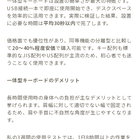
一体型キーボードは設置の簡単さが最大の特徴です。
USB接続一本で即座に使用開始でき、デスクスペース
を効率的に活用できます。実際に検証した結果、設置
に必要な時間は
平均30秒以内
で完了します。
価格面でも優位性があり、同等機能の分離型と比較し
て
20〜40%程度安価
で購入可能です。キー配列も標
準的なJIS配列やUS配列が主流のため、初心者でも迷
うことなく使用できます。
一体型キーボードのデメリット
長時間使用時の身体への負担が主なデメリットとして
挙げられます。肩幅に対して適切でない幅で固定され
るため、肩や手首に不自然な角度が生じやすくなりま
す。
私の3週間の使用テストでは、1日8時間以上の作業を