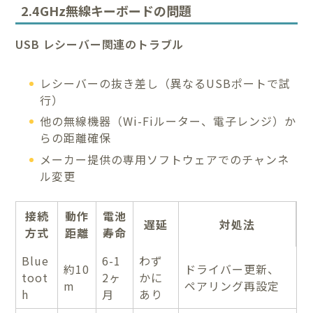
2.4GHz無線キーボードの問題
USB レシーバー関連のトラブル
レシーバーの抜き差し（異なるUSBポートで試
行）
他の無線機器（Wi-Fiルーター、電子レンジ）か
らの距離確保
メーカー提供の専用ソフトウェアでのチャンネ
ル変更
接続
動作
電池
遅延
対処法
方式
距離
寿命
Blue
6-1
わず
約10
ドライバー更新、
toot
2ヶ
かに
m
ペアリング再設定
h
月
あり