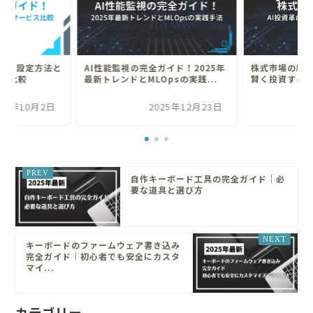
イド！設定方法と
AI性能監視の完全ガイド！2025年
株式市場の総集
ビス比較
最新トレンドとMLOpsの実践...
賢く投資する
025年10月2日
2025年12月23日
自作キーボード工具の完全ガイド｜必
要な道具と選び方
キーボードのファームウェア書き込み
完全ガイド｜初心者でも安全にカスタ
マイ...
カテゴリー