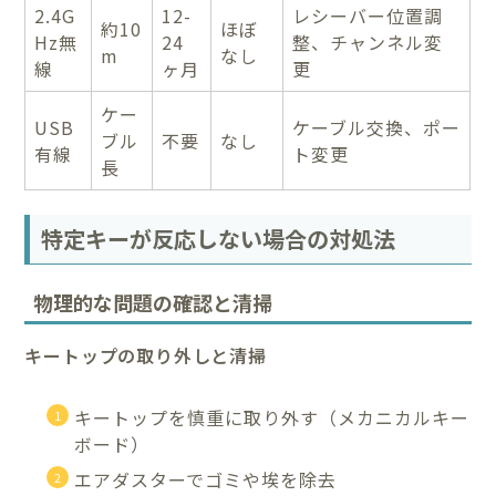
2.4G
12-
レシーバー位置調
約10
ほぼ
Hz無
24
整、チャンネル変
m
なし
線
ヶ月
更
ケー
USB
ケーブル交換、ポー
ブル
不要
なし
有線
ト変更
長
特定キーが反応しない場合の対処法
物理的な問題の確認と清掃
キートップの取り外しと清掃
キートップを慎重に取り外す（メカニカルキー
ボード）
エアダスターでゴミや埃を除去