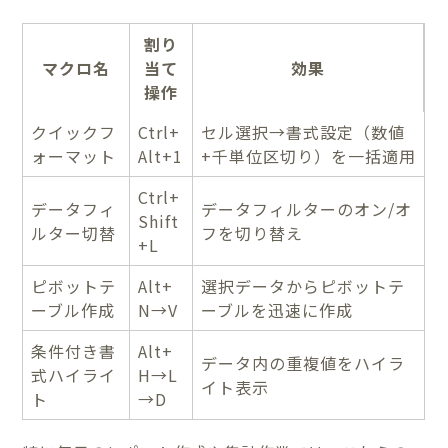
割り
マクロ名
当て
効果
操作
クイックフ
Ctrl+
セル選択→書式設定（数値
ォーマット
Alt+1
+千単位区切り）を一括適用
Ctrl+
データフィ
データフィルターのオン/オ
Shift
ルター切替
フを切り替え
+L
ピボットテ
Alt+
選択データからピボットテ
ーブル作成
N→V
ーブルを迅速に作成
条件付き書
Alt+
データ内の重複値をハイラ
式ハイライ
H→L
イト表示
ト
→D