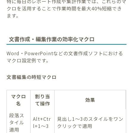
特に毎日のレポート作成や集計作業では、これらのマ
クロを活用することで作業時間を最大40%短縮でき
ます。
文書作成・編集作業の効率化マクロ
Word・PowerPointなどの文書作成ソフトにおける
マクロ設定例です。
文書編集の時短マクロ
マクロ
割り当
効果
名
て操作
段落ス
Alt+Ctr
見出し1〜3のスタイルをワン
タイル
l+1〜3
クリックで適用
適用