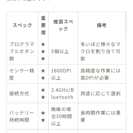
重
推奨スペ
スペック
要
備考
ック
度
プログラマ
★
多いほど様々なマ
ブルボタン
★
5個以上
クロを割り当て可
数
★
能
センサー精
★
1600DPI
高精度な作業には
度
★
以上
高DPIが必要
★
2.4GHz/B
接続方式
用途に応じて選択
★
luetooth
無線の場
バッテリー
★
長時間作業には重
合30時間
持続時間
★
要
以上