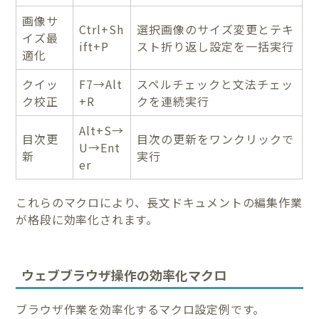
画像サ
Ctrl+Sh
選択画像のサイズ変更とテキ
イズ最
ift+P
スト折り返し設定を一括実行
適化
クイッ
F7→Alt
スペルチェックと文法チェッ
ク校正
+R
クを連続実行
Alt+S→
目次更
目次の更新をワンクリックで
U→Ent
新
実行
er
これらのマクロにより、長文ドキュメントの編集作業
が格段に効率化されます。
ウェブブラウザ操作の効率化マクロ
ブラウザ作業を効率化するマクロ設定例です。