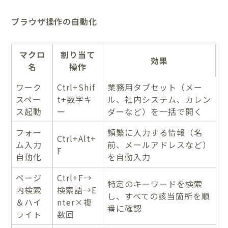
ブラウザ操作の自動化
マクロ
割り当て
効果
名
操作
ワーク
Ctrl+Shif
業務用タブセット（メー
スペー
t+数字キ
ル、社内システム、カレン
ス起動
ー
ダーなど）を一括で開く
フォー
頻繁に入力する情報（名
Ctrl+Alt+
ム入力
前、メールアドレスなど）
F
自動化
を自動入力
ページ
Ctrl+F→
特定のキーワードを検索
内検索
検索語→E
し、すべての該当箇所を順
＆ハイ
nter×複
番に確認
ライト
数回