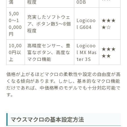
満
程度
0DB
5,00
充実したソフトウェ
0〜1
Logicoo
★★★
ア、ボタン数5〜8個
0,000
l G604
★☆
程度
円
10,00
高精度センサー、豊
Logicoo
★★★
0円以
富なボタン、高度な
l MX Mas
★★
上
マクロ機能
ter 3S
価格が上がるほどマクロの柔軟性や設定の自由度が高
くなる傾向があります。しかし、基本的なマクロ機能
だけであれば、中価格帯のモデルでも十分対応可能で
す。
マウスマクロの基本設定方法