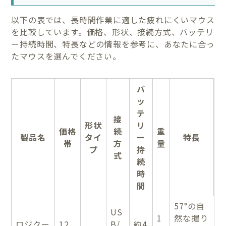
以下の表では、長時間作業に適した疲れにくいマウス
を比較しています。価格、形状、接続方式、バッテリ
ー持続時間、特長などの情報を参考に、あなたに合っ
たマウスを選んでください。
バ
ッ
テ
接
形状
リ
価格
続
重
製品名
タイ
ー
特長
帯
方
量
プ
持
式
続
時
間
57°の自
US
1
然な握り
ロジクー
12,
B/
約4