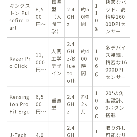
標準
快適なパ
キングス
1
8,5
型
2.4
約5
ッド、高
トン Pul
1
00
（人
GH
0時
精度160
sefire D
0
円〜
間工
z
間
00DPIセ
art
g
学）
ンサー
2.4
多デバイ
人間
GH
約4
1
11,
ス接続、
Razer Pr
工学
z/B
00
0
000
精密な16
o Click
デザ
lue
時
6
円〜
000DPI
イン
to
間
g
センサー
oth
1
20°の角
Kensing
6,5
2.4
約1
垂直
0
度設計、
ton Pro
00
GH
2ヶ
型
0
9ボタン
Fit Ergo
円〜
z
月
g
搭載
2.4
取り外し
1
J-Tech
4,0
GH
可能なリ