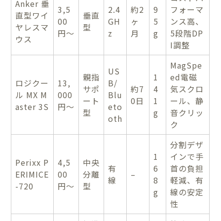
Anker 垂
3,5
2.4
約2
9
フォーマ
直型ワイ
垂直
00
GH
ヶ
5
ンス高、
ヤレスマ
型
円〜
z
月
g
5段階DP
ウス
I調整
MagSpe
US
親指
1
ed電磁
ロジクー
13,
B/
サポ
約7
4
気スクロ
ル MX M
000
Blu
ート
0日
1
ール、静
aster 3S
円〜
eto
型
g
音クリッ
oth
ク
分割デザ
1
インで手
Perixx P
4,5
中央
有
6
首の負担
ERIMICE
00
分離
–
線
8
軽減、有
-720
円〜
型
g
線の安定
性