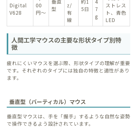
垂直
約1
4
Digital
00
z/
ストレス
型
5日
7
V628
円〜
有
ト、青色
g
線
LED
人間工学マウスの主要な形状タイプ別特
徴
疲れにくいマウスを選ぶ際、形状タイプの理解が重要
です。それぞれのタイプには独自の特徴と適性があり
ます。
垂直型（バーティカル）マウス
垂直型マウスは、手を「握手」するような自然な姿勢
で操作できるよう設計されています。