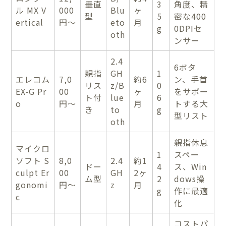
垂直
3
角度、精
ル MX V
000
Blu
ヶ
型
5
密な400
ertical
円〜
eto
月
g
0DPIセ
oth
ンサー
2.4
6ボタ
親指
GH
1
エレコム
7,0
約6
ン、手首
リス
z/B
0
EX-G Pr
00
ヶ
をサポー
ト付
lue
6
o
円〜
月
トする大
き
to
g
型リスト
oth
親指休息
マイクロ
1
スペー
ソフト S
8,0
2.4
約1
ドー
4
ス、Win
culpt Er
00
GH
2ヶ
ム型
2
dows操
gonomi
円〜
z
月
g
作に最適
c
化
コストパ