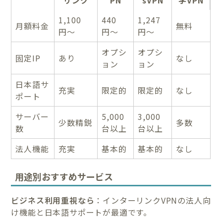
リンク
PN
sVPN
学VPN
1,100
440
1,247
月額料金
無料
円〜
円〜
円〜
オプシ
オプシ
固定IP
あり
なし
ョン
ョン
日本語サ
充実
限定的
限定的
なし
ポート
サーバー
5,000
3,000
少数精鋭
多数
数
台以上
台以上
法人機能
充実
基本的
基本的
なし
用途別おすすめサービス
ビジネス利用重視なら
：インターリンクVPNの法人向
け機能と日本語サポートが最適です。