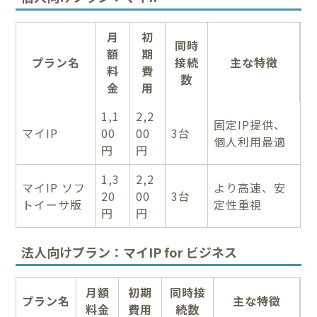
月
初
同時
額
期
プラン名
接続
主な特徴
料
費
数
金
用
1,1
2,2
固定IP提供、
マイIP
00
00
3台
個人利用最適
円
円
1,3
2,2
マイIP ソフ
より高速、安
20
00
3台
トイーサ版
定性重視
円
円
法人向けプラン：マイIP for ビジネス
月額
初期
同時接
プラン名
主な特徴
料金
費用
続数