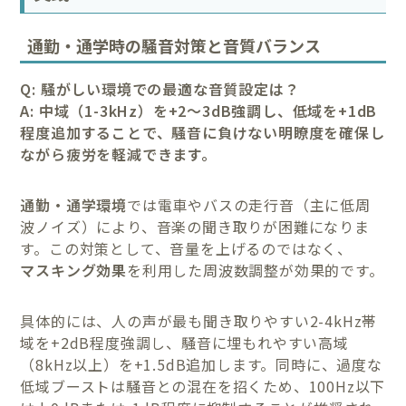
通勤・通学時の騒音対策と音質バランス
Q: 騒がしい環境での最適な音質設定は？
A: 中域（1-3kHz）を+2～3dB強調し、低域を+1dB
程度追加することで、騒音に負けない明瞭度を確保し
ながら疲労を軽減できます。
通勤・通学環境
では電車やバスの走行音（主に低周
波ノイズ）により、音楽の聞き取りが困難になりま
す。この対策として、音量を上げるのではなく、
マスキング効果
を利用した周波数調整が効果的です。
具体的には、人の声が最も聞き取りやすい2-4kHz帯
域を+2dB程度強調し、騒音に埋もれやすい高域
（8kHz以上）を+1.5dB追加します。同時に、過度な
低域ブーストは騒音との混在を招くため、100Hz以下