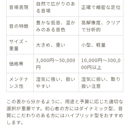
自然で広がりのあ
音場表現
正確で緻密な定位
る音場
豊かな低音、温か
高解像度、クリア
音の特徴
みのある音色
で分析的
サイズ・
大きめ、重い
小型、軽量
重量
3,000円～50,000
10,000円～300,0
価格帯
円
00円以上
メンテナ
湿気に強い、扱い
湿気に弱い、取り
ンス性
やすい
扱い注意
この表から分かるように、用途と予算に応じた適切な
選択が重要です。初心者の方にはダイナミック型、音
質にこだわりのある方にはハイブリッド型をおすすめ
します。