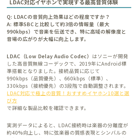
LDAC対応イヤホンで実現する最高音質体験
Q: LDACの音質向上効果はどの程度ですか？
A: 標準SBCと比較して約3倍の情報量（最大
990kbps）で音楽を伝送でき、特に高域の解像度と
音場の広がりが大幅に向上します。
LDAC（Low Delay Audio Codec）
はソニーが開発
した高音質無線コーデックで、2019年にAndroid標
準搭載となりました。接続品質に応じて
990kbps（品質優先）、660kbps（標準）、
330kbps（接続優先）の3段階で自動調整されます。
LDAC対応で極上の音質！おすすめイヤホン10選と選
び方
で詳細な製品比較を確認できます。
実測データによると、LDAC接続時は楽器の分離度が
約40%向上し、特に弦楽器の質感表現とシンバルの