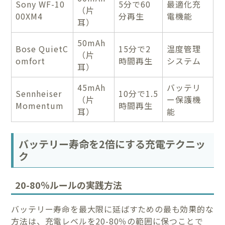
Sony WF-10
5分で60
最適化充
（片
00XM4
分再生
電機能
耳）
50mAh
Bose QuietC
15分で2
温度管理
（片
omfort
時間再生
システム
耳）
45mAh
バッテリ
Sennheiser
10分で1.5
（片
ー保護機
Momentum
時間再生
耳）
能
バッテリー寿命を2倍にする充電テクニッ
ク
20-80％ルールの実践方法
バッテリー寿命を最大限に延ばすための最も効果的な
方法は、充電レベルを20-80％の範囲に保つことで