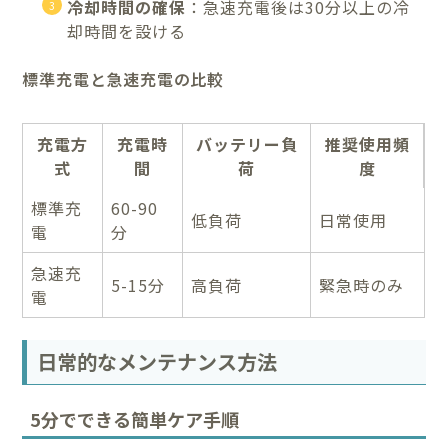
冷却時間の確保
：急速充電後は30分以上の冷
却時間を設ける
標準充電と急速充電の比較
充電方
充電時
バッテリー負
推奨使用頻
式
間
荷
度
標準充
60-90
低負荷
日常使用
電
分
急速充
5-15分
高負荷
緊急時のみ
電
日常的なメンテナンス方法
5分でできる簡単ケア手順