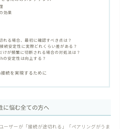
理
の効果
続が突然切れる場合、最初に確認すべき点は？
と5.3では接続安定性に実際どれくらい差がある？
かだけが頻繁に切断される場合の対処法は？
oothの安定性は向上する？
th接続を実現するために
安定性に悩む全ての方へ
多くのユーザーが「接続が途切れる」「ペアリングがうま