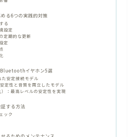
影響
を高める6つの実践的対策
用する
境設定
の定期的な更新
設定
点
化
uetoothイヤホン5選
れた安定接続モデル
：安定性と音質を両立したモデル
上）：最高レベルの安定性を実現
を検証する方法
ェック
定させるためのメンテナンス