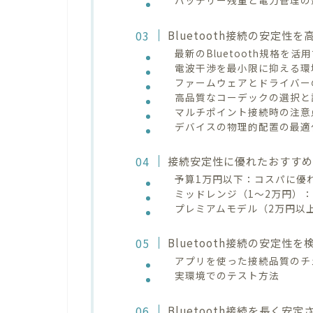
バッテリー残量と電力管理の
Bluetooth接続の安定性
最新のBluetooth規格を活
電波干渉を最小限に抑える環
ファームウェアとドライバー
高品質なコーデックの選択と
マルチポイント接続時の注意
デバイスの物理的配置の最適
接続安定性に優れたおすすめBl
予算1万円以下：コスパに優
ミッドレンジ（1〜2万円）
プレミアムモデル（2万円以
Bluetooth接続の安定性
アプリを使った接続品質のチ
実環境でのテスト方法
Bluetooth接続を長く安