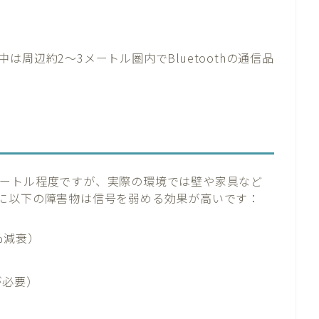
周辺約2〜3メートル圏内でBluetoothの通信品
10メートル程度ですが、実際の環境では壁や家具など
に以下の障害物は信号を弱める効果が高いです：
%減衰）
が必要）