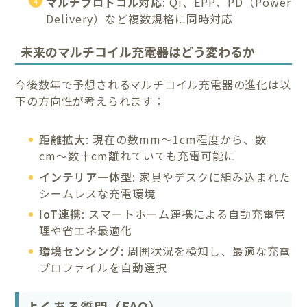
マルチプロトコル対応
: Qi、EPP、PD（Power
Delivery）など複数規格に同時対応
未来のマルチコイル充電器はどう変わるか
今後数年で予想されるマルチコイル充電器の進化は以
下の方向性が考えられます：
距離拡大
: 現在の数mm〜1cm程度から、数
cm〜数十cm離れていても充電可能に
インテリア一体型
: 家具やデスクに組み込まれた
シームレスな充電環境
IoT連携
: スマートホーム連携による自動充電管
理や省エネ最適化
環境センシング
: 周囲状況を検知し、最適な充電
プロファイルを自動選択
よくある質問（FAQ）