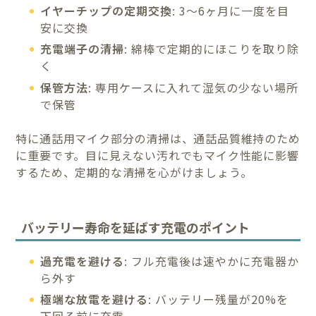
イヤーチップの定期交換
: 3〜6ヶ月に一度を目
安に交換
充電端子の清掃
: 綿棒で定期的にほこりを取り除
く
保管方法
: 専用ケースに入れて湿気の少ない場所
で保管
特に通話用マイク部分の清掃は、通話品質維持のため
に重要です。目に見えない汚れでもマイク性能に影響
するため、定期的な清掃を心がけましょう。
バッテリー寿命を延ばす充電のポイント
過充電を避ける
: フル充電後は速やかに充電器か
ら外す
極端な放電を避ける
: バッテリー残量が20%を