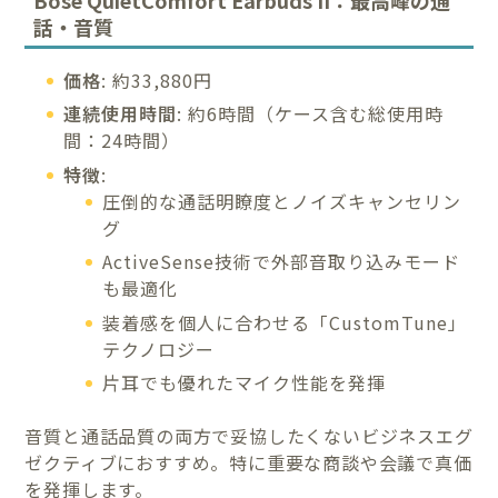
Bose QuietComfort Earbuds II：最高峰の通
話・音質
価格
: 約33,880円
連続使用時間
: 約6時間（ケース含む総使用時
間：24時間）
特徴
:
圧倒的な通話明瞭度とノイズキャンセリン
グ
ActiveSense技術で外部音取り込みモード
も最適化
装着感を個人に合わせる「CustomTune」
テクノロジー
片耳でも優れたマイク性能を発揮
音質と通話品質の両方で妥協したくないビジネスエグ
ゼクティブにおすすめ。特に重要な商談や会議で真価
を発揮します。