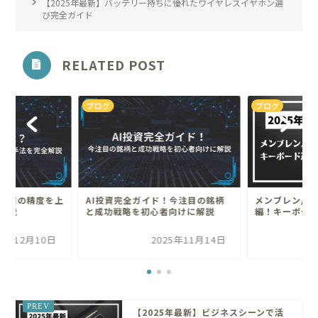
【2025年最新】バッテリー持ちに優れたワイヤレスイヤホン選
び完全ガイド
RELATED POST
ブログ
ブログ
学習の精度を上
AI投資完全ガイド！今注目の銘柄
メンブレン/パ
解説
と成功戦略を初心者向けに解説
編！キーボー
25年12月10日
2025年11月14日
【2025年最新】ビジネスシーンで活