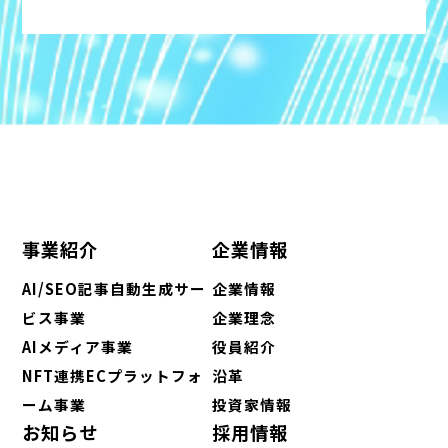
事業紹介
企業情報
AI/SEO記事自動生成サー
企業情報
ビス事業
企業理念
AIメディア事業
役員紹介
NFT連携ECプラットフォ
沿革
ーム事業
投資家情報
お知らせ
採用情報