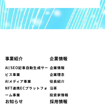
事業紹介
企業情報
AI/SEO記事自動生成サー
企業情報
ビス事業
企業理念
AIメディア事業
役員紹介
NFT連携ECプラットフォ
沿革
ーム事業
投資家情報
お知らせ
採用情報