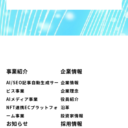
事業紹介
企業情報
AI/SEO記事自動生成サー
企業情報
ビス事業
企業理念
AIメディア事業
役員紹介
NFT連携ECプラットフォ
沿革
ーム事業
投資家情報
お知らせ
採用情報