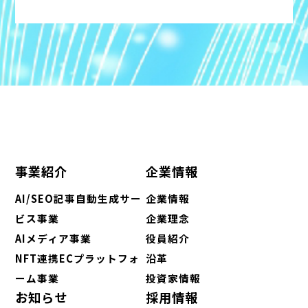
事業紹介
企業情報
AI/SEO記事自動生成サー
企業情報
ビス事業
企業理念
AIメディア事業
役員紹介
NFT連携ECプラットフォ
沿革
ーム事業
投資家情報
お知らせ
採用情報