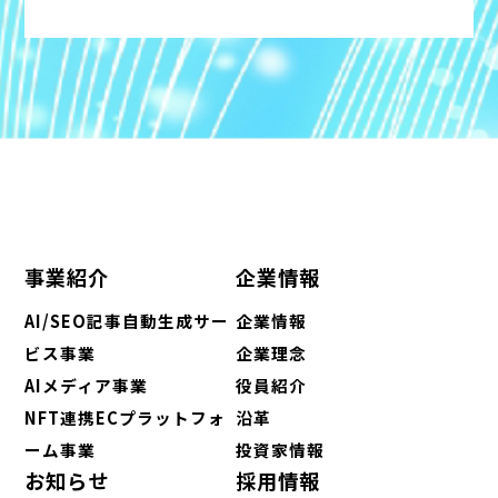
事業紹介
企業情報
AI/SEO記事自動生成サー
企業情報
ビス事業
企業理念
AIメディア事業
役員紹介
NFT連携ECプラットフォ
沿革
ーム事業
投資家情報
お知らせ
採用情報