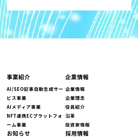
事業紹介
企業情報
AI/SEO記事自動生成サー
企業情報
ビス事業
企業理念
AIメディア事業
役員紹介
NFT連携ECプラットフォ
沿革
ーム事業
投資家情報
お知らせ
採用情報