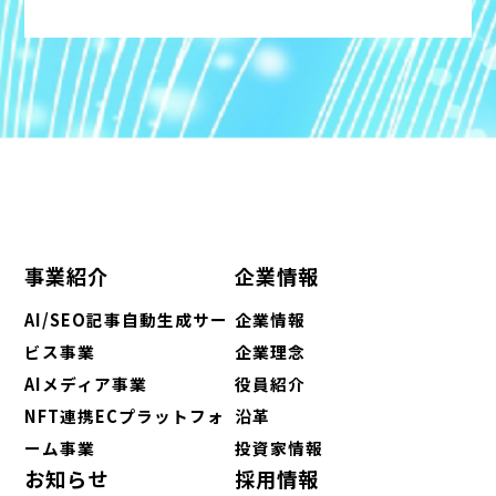
事業紹介
企業情報
AI/SEO記事自動生成サー
企業情報
ビス事業
企業理念
AIメディア事業
役員紹介
NFT連携ECプラットフォ
沿革
ーム事業
投資家情報
お知らせ
採用情報